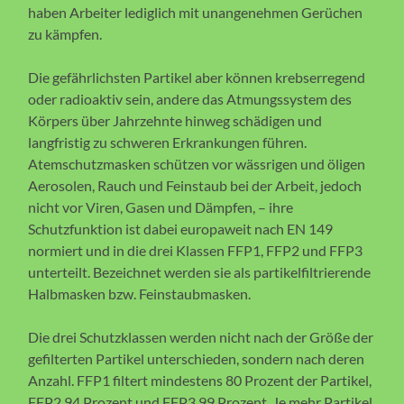
haben Arbeiter lediglich mit unangenehmen Gerüchen
zu kämpfen.
Die gefährlichsten Partikel aber können krebserregend
oder radioaktiv sein, andere das Atmungssystem des
Körpers über Jahrzehnte hinweg schädigen und
langfristig zu schweren Erkrankungen führen.
Atemschutzmasken schützen vor wässrigen und öligen
Aerosolen, Rauch und Feinstaub bei der Arbeit, jedoch
nicht vor Viren, Gasen und Dämpfen, – ihre
Schutzfunktion ist dabei europaweit nach EN 149
normiert und in die drei Klassen FFP1, FFP2 und FFP3
unterteilt. Bezeichnet werden sie als partikelfiltrierende
Halbmasken bzw. Feinstaubmasken.
Die drei Schutzklassen werden nicht nach der Größe der
gefilterten Partikel unterschieden, sondern nach deren
Anzahl. FFP1 filtert mindestens 80 Prozent der Partikel,
FFP2 94 Prozent und FFP3 99 Prozent. Je mehr Partikel