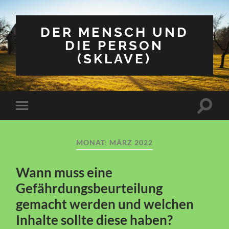
DER MENSCH UND
DIE PERSON
(SKLAVE)
Suchfe
Mobile-
ein-/a
Menü
ein-/ausblenden
MONAT:
MÄRZ 2022
Wann muss eine
Gefährdungsbeurteilung
gemacht werden und welchen
Inhalte sollte diese haben?