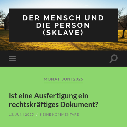
DER MENSCH UND
DIE PERSON
(SKLAVE)
Suchfe
Mobile-
ein-/a
Menü
ein-/ausblenden
MONAT:
JUNI 2025
Ist eine Ausfertigung ein
rechtskräftiges Dokument?
13. JUNI 2025
/
KEINE KOMMENTARE