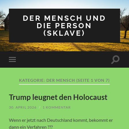
DER MENSCH UND
DIE PERSON
(SKLAVE)
Suchfe
Mobile-
ein-/a
Menü
ein-/ausblenden
KATEGORIE:
DER MENSCH
(SEITE 1 VON 7)
Trump leugnet den Holocaust
30. APRIL 2026
/
1 KOMMENTAR
Wenn er jetzt nach Deutschland kommt, bekommt er
dann ein Verfahren ???