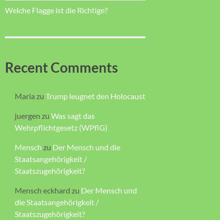
Welche Flagge ist die Richtige?
Recent Comments
Maria
zu
Trump leugnet den Holocaust
juergen
zu
Was sagt das
Wehrpflichtgesetz (WPflG)
Mensch
zu
Der Mensch und die
Staatsangehörigkeit /
Staatszugehörigkeit?
Mensch eckhard
zu
Der Mensch und
die Staatsangehörigkeit /
Staatszugehörigkeit?