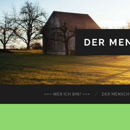
DER MEN
==> WER ICH BIN? <==
DER MENSCH