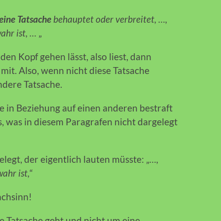
eine Tatsache
behauptet oder verbreitet, …,
ahr ist, …
„
en Kopf gehen lässt, also liest, dann
t. Also, wenn nicht diese Tatsache
ndere Tatsache.
he in Beziehung auf einen anderen bestraft
, was in diesem Paragrafen nicht dargelegt
legt, der eigentlich lauten müsste: „
…,
ahr ist,
“
achsinn!
ne Tatsache geht und nicht um eine