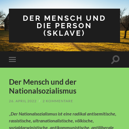
DER MENSCH UND
DIE PERSON
(SKLAVE)
Suchfe
Mobile-
ein-/a
Menü
ein-/ausblenden
Der Mensch und der
Nationalsozialismus
26. APRIL 2022
/
2 KOMMENTARE
„
Der Nationalsozialismus ist eine radikal antisemitische,
rassistische, ultranationalistische, völkische,
sozialdarwinistische, antikommunistische, antiliberale