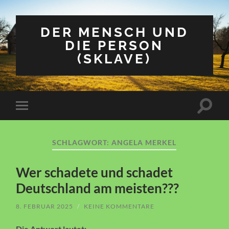
DER MENSCH UND
DIE PERSON
(SKLAVE)
Suchfe
Mobile-
ein-/a
Menü
ein-/ausblenden
SCHLAGWORT:
ANGELA MERKEL
Wer schadete und schadet
Deutschland am meisten???
8. FEBRUAR 2025
/
KEINE KOMMENTARE
Die Antwort lautet: