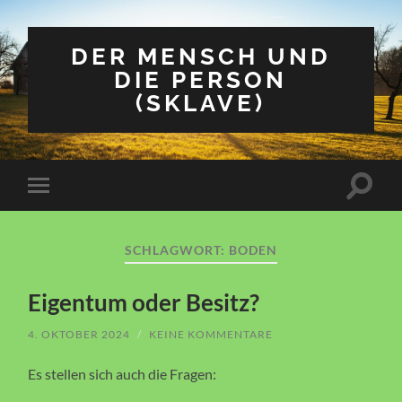
DER MENSCH UND
DIE PERSON
(SKLAVE)
Suchfe
Mobile-
ein-/a
Menü
ein-/ausblenden
SCHLAGWORT:
BODEN
Eigentum oder Besitz?
4. OKTOBER 2024
/
KEINE KOMMENTARE
Es stellen sich auch die Fragen: