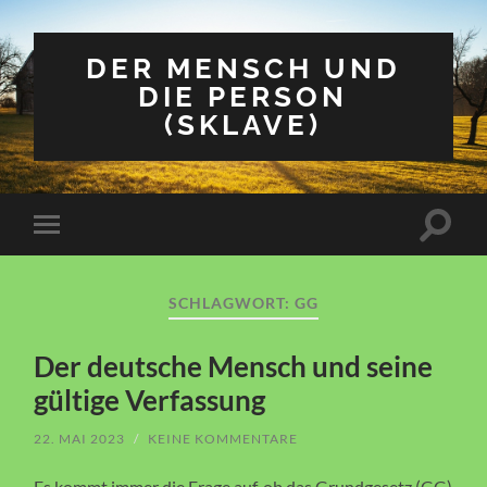
DER MENSCH UND
DIE PERSON
(SKLAVE)
Suchfe
Mobile-
ein-/a
Menü
ein-/ausblenden
SCHLAGWORT:
GG
Der deutsche Mensch und seine
gültige Verfassung
22. MAI 2023
/
KEINE KOMMENTARE
Es kommt immer die Frage auf, ob das Grundgesetz (GG)