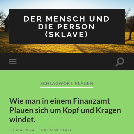
DER MENSCH UND
DIE PERSON
(SKLAVE)
Suchfe
Mobile-
ein-/a
Menü
ein-/ausblenden
SCHLAGWORT:
PLAUEN
Wie man in einem Finanzamt
Plauen sich um Kopf und Kragen
windet.
30. MAI 2024
/
4 KOMMENTARE