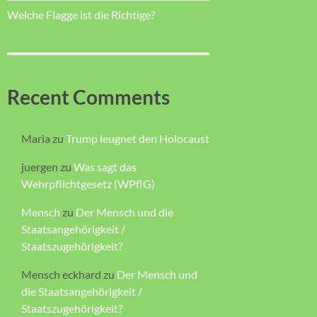
Welche Flagge ist die Richtige?
Recent Comments
Maria
zu
Trump leugnet den Holocaust
juergen
zu
Was sagt das
Wehrpflichtgesetz (WPflG)
Mensch
zu
Der Mensch und die
Staatsangehörigkeit /
Staatszugehörigkeit?
Mensch eckhard
zu
Der Mensch und
die Staatsangehörigkeit /
Staatszugehörigkeit?