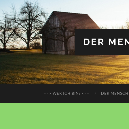
DER MEN
==> WER ICH BIN? <==
DER MENSCH