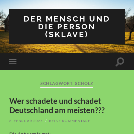
DER MENSCH UND
DIE PERSON
(SKLAVE)
Suchfe
Mobile-
ein-/a
Menü
ein-/ausblenden
SCHLAGWORT:
SCHOLZ
Wer schadete und schadet
Deutschland am meisten???
8. FEBRUAR 2025
/
KEINE KOMMENTARE
Die Antwort lautet: