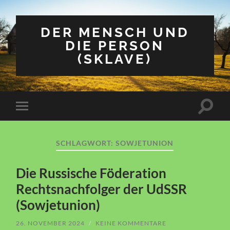
DER MENSCH UND
DIE PERSON
(SKLAVE)
Suchfe
Mobile-
ein-/a
Menü
ein-/ausblenden
SCHLAGWORT:
SOWJETUNION
Die Russische Föderation
Rechtsnachfolger der UdSSR
(Sowjetunion)
26. NOVEMBER 2024
/
KEINE KOMMENTARE