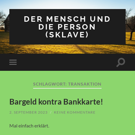
DER MENSCH UND
DIE PERSON
(SKLAVE)
Suchfe
Mobile-
ein-/a
Menü
ein-/ausblenden
SCHLAGWORT:
TRANSAKTION
Bargeld kontra Bankkarte!
2. SEPTEMBER 2023
/
KEINE KOMMENTARE
Mal einfach erklärt.