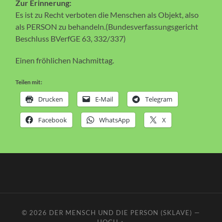
Zur Erinnerung:
Es ist zu Recht verboten die Menschen als Objekt, also
als PERSON zu behandeln.(Bundesverfassungsgericht
Beschluss BVerfGE 63, 332/337)
Einen fröhlichen Nachmittag.
Teilen mit:
Drucken
E-Mail
Telegram
Facebook
WhatsApp
X
© 2026
DER MENSCH UND DIE PERSON (SKLAVE)
—