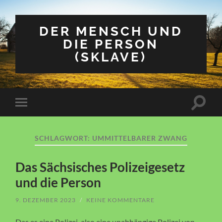
DER MENSCH UND
DIE PERSON
(SKLAVE)
Suchfe
Mobile-
ein-/a
Menü
ein-/ausblenden
SCHLAGWORT:
UMMITTELBARER ZWANG
Das Sächsisches Polizeigesetz
und die Person
9. DEZEMBER 2023
/
KEINE KOMMENTARE
Das es eine Polizei, also eine unabhängige Polizei von