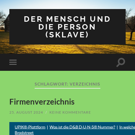
DER MENSCH UND
DIE PERSON
(SKLAVE)
Suchfe
Mobile-
ein-/a
Menü
ein-/ausblenden
SCHLAGWORT:
VERZEICHNIS
Firmenverzeichnis
25. AUGUST 2024
/
KEINE KOMMENTARE