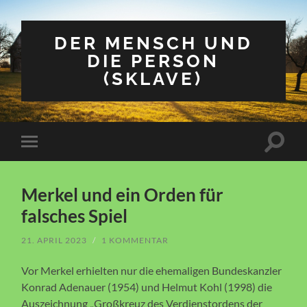
DER MENSCH UND
DIE PERSON
(SKLAVE)
Suchfe
Mobile-
ein-/a
Menü
ein-/ausblenden
Merkel und ein Orden für
falsches Spiel
21. APRIL 2023
/
1 KOMMENTAR
Vor Merkel erhielten nur die ehemaligen Bundeskanzler
Konrad Adenauer (1954) und Helmut Kohl (1998) die
Auszeichnung „Großkreuz des Verdienstordens der