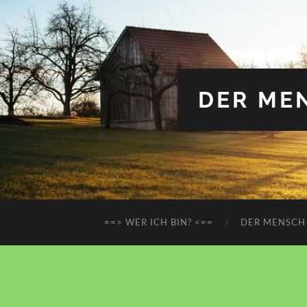
DER MEN
==> WER ICH BIN? <==
DER MENSCH