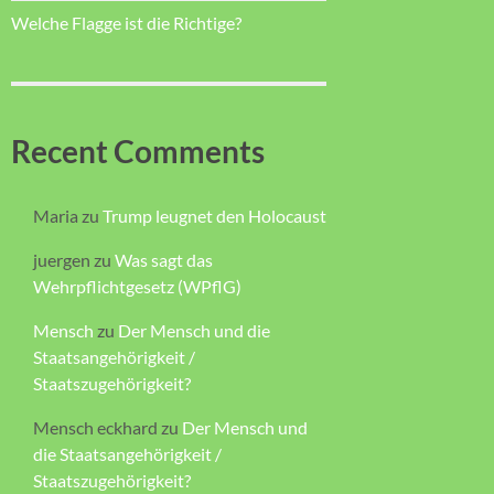
Welche Flagge ist die Richtige?
Recent Comments
Maria
zu
Trump leugnet den Holocaust
juergen
zu
Was sagt das
Wehrpflichtgesetz (WPflG)
Mensch
zu
Der Mensch und die
Staatsangehörigkeit /
Staatszugehörigkeit?
Mensch eckhard
zu
Der Mensch und
die Staatsangehörigkeit /
Staatszugehörigkeit?